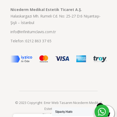
Nicederm Medikal Estetik Ticaret A.Ş.
Halaskargazi Mh. Rumeli Cd. No: 25-27 D:6 Nişantaşı-
Şişli – İstanbul
info@infinitumclavis.com.tr
Telefon :0212 863 37 65
© 2023 Copyright Emir Web Tasarım Nicederm Medikal
0
Estetik Ticaret A.Ş.
Sipariş Hattı
Tüm hakları saklıdır.