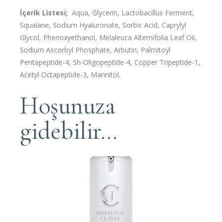
İçerik Listesi;
Aqua, Glycerin, Lactobacillus Ferment,
Squalane, Sodium Hyaluronate, Sorbic Acid, Caprylyl
Glycol, Phenoxyethanol, Melaleuca Alternifolia Leaf Oil,
Sodium Ascorbyl Phosphate, Arbutin, Palmitoyl
Pentapeptide-4, Sh-Oligopeptide-4, Copper Tripeptide-1,
Acetyl Octapeptide-3, Mannitol.
Hoşunuza
gidebilir…